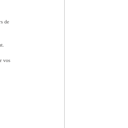
rs de 
t.
r vos 