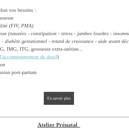
lon vos besoins :
ossesse 
lité 
(FIV, PMA)
sse 
(nausées - constipation - stress - jambes lourdes - insomn
 - diabète gestationnel - retard de croissance - aide avant dé
G, IMG, ITG, grossesse extra-utérine...
ur l'accompagnement du deuil
)
ion
ssion post-partum
 
En savoir plus
Atelier Prénatal  