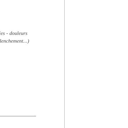
ies - douleurs 
clenchement...)