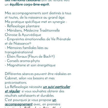
des mémoires cellulaires
afin de tendre vers
un
équilibre corps-âme-esprit.
Mes accompagnements sont destinés à tous
et toutes, de la naissance au grand âge.
Ma pratique spécifique met en synergie :
- Réflexologie plantaire
- Méridiens, Médecine Traditionnelle
Chinoise & Ayurvédique
- Empreintes émotionnelles de Vie Prénatale
et de Naissance®
- Mémoires familiales liées au
transgénérationnel
- Élixirs floraux (Fleurs de Bach®)
- Conseils aroma-phyto
- Magnétisme et soin énergétique
Différentes séances peuvent être réalisées en
Cabinet,
selon vos besoins et mes
préconisations.
La Réflexologie nécessite
un suivi particulier
et régulier
si vous souhaitez obtenir des
résu
ltats satisfaisants et durables.
C'est pourquoi je vous propose
un
accompagnement
avec, en première