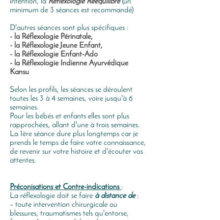
intention, la
Réflexologie Rééquilibre
(un
minimum de 3 séances est recommandé)
D'autres séances sont plus spécifiques :
- la Réflexologie Périnatale,
- la Réflexologie Jeune Enfant,
- la Réflexologie Enfant-Ado
- la Réflexologie Indienne Ayurvédique
Kansu
Selon les profils, les séances se déroulent
toutes
les 3 à 4 semaines, voire jusqu'à 6
semaines.
Pour les bébés et enfants elles sont plus
rapprochées, allant
d'une à trois semaines.
La 1ère séance dure plus longtemps car je
prends le temps de faire votre connaissance,
de revenir sur votre histoire et d'écouter vos
attentes.
Préconisations et Contre-indications
:
La réflexologie doit se faire
à distance de
:
– toute intervention chirurgicale ou
blessures, traumatismes tels qu'entorse,