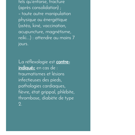
tels qu'entorse, fracture
(après consolidation) ;
– toute autre manipulation
physique ou énergétique
(ostéo, kiné, vaccination,
acupuncture, magnétisme,
reiki...) : attendre au moins 7
jours.
La réflexologie est
contre-
indiqué
e
en cas de :
traumatismes et lésions
infectieuses des pieds,
pathologies cardiaques,
fièvre, état grippal, phlébite,
thrombose, diabète de type
2.