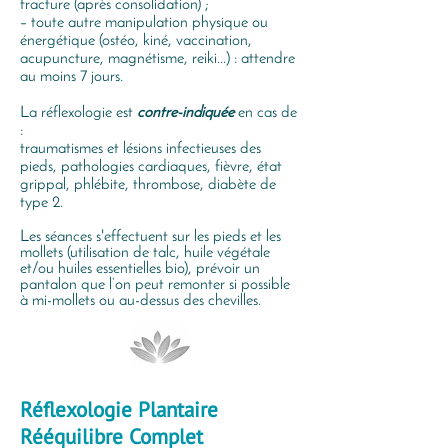
fracture (après consolidation) ;
– toute autre manipulation physique ou
énergétique (ostéo, kiné, vaccination,
acupuncture, magnétisme, reiki...) : attendre
au moins 7 jours.
La réflexologie est
contre-indiquée
en cas de
:
traumatismes et lésions infectieuses des
pieds, pathologies cardiaques, fièvre, état
grippal, phlébite, thrombose, diabète de
type 2.
Les séances s'effectuent sur les pieds et les
mollets (utilisation de talc, huile végétale
et/ou huiles essentielles bio), prévoir un
pantalon que l’on peut remonter si possible
à mi-mollets ou au-dessus des chevilles.
Réflexologie Plantaire
Rééquilibre Complet