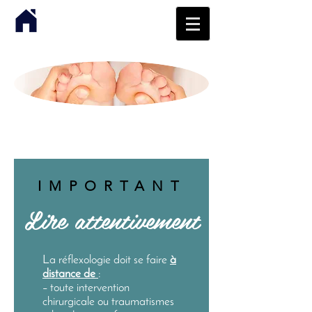
IMPORTANT
Lire attentivement
La réflexologie doit se faire
à
distance de
:
– toute intervention
chirurgicale ou traumatismes