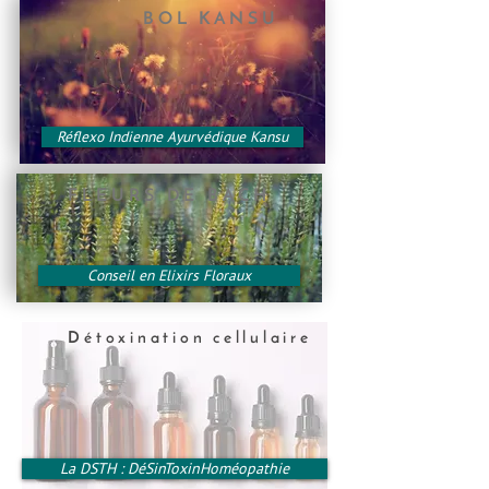
BOL KANSU
Réflexo Indienne Ayurvédique Kansu
FLEURS DE BACH
Conseil en Elixirs Floraux
Détoxination cellulaire
La DSTH : DéSinToxinHoméopathie