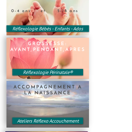
0-4 ans et 5-18 ans
Réflexologie Bébés - Enfants - Ados
GROSSESSE:
AVANT,PENDANT,APRES
Réflexologie Périnatale®
ACCOMPAGNEMENT A
LA NAISSANCE
Ateliers Réflexo Accouchement