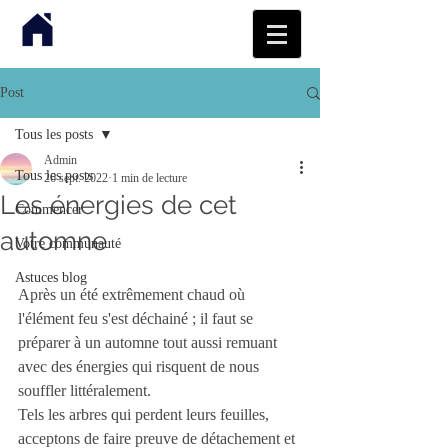
Post
Tous les posts
Admin
Tous les posts
26 sept. 2022
1 min de lecture
Les énergies de cet
Commencer
automne
Votre communauté
Astuces blog
Après un été extrêmement chaud où 
l'élément feu s'est déchainé ; il faut se 
préparer à un automne tout aussi remuant 
avec des énergies qui risquent de nous 
souffler littéralement.
Tels les arbres qui perdent leurs feuilles, 
acceptons de faire preuve de détachement et 