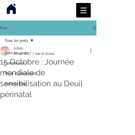
Post
Tous les posts
Admin
Tous les posts
18 oct. 2022
1 min de lecture
15 Octobre : Journée
Commencer
mondiale de
Votre communauté
sensibilisation au Deuil
Astuces blog
périnatal